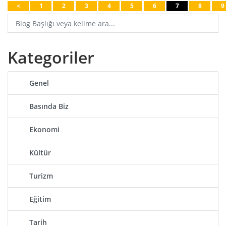
<
1
2
3
4
5
6
7
8
9
Kategoriler
Genel
Basında Biz
Ekonomi
Kültür
Turizm
Eğitim
Tarih