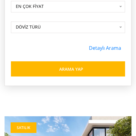
BP-Portföy Num.
EN ÇOK FİYAT
DÖVİZ TÜRÜ
DÖVİZ TÜRÜ
Detaylı Arama
ARAMA YAP
SATILIK