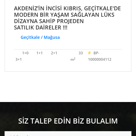
AKDENİZ’İN İNCİSİ KIBRIS, GEÇİTKALE'DE
MODERN BİR YAŞAM SAĞLAYAN LÜKS
DİZAYNA SAHİP PROJEDEN
SATILIK DAİRELER !!!
Geçitkale / Mağusa
#
1+0
1+1
2+1
33
BP-
2
3+1
m
10000004112
SİZ TALEP EDİN BİZ BULALIM