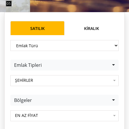
0
5
SATILIK
KIRALIK
Emlak Türü
Emlak Tipleri
Emlak Tipleri
BP-Portföy Num.
ŞEHİRLER
Bölgeler
Bölgeler
BP-Portföy Num.
EN AZ FİYAT