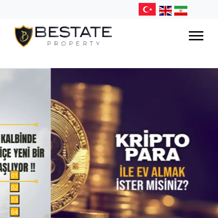
0
1
0
2
0
3
0
4