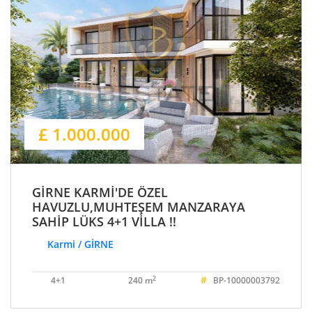
£ 1.000.000
GİRNE KARMİ'DE ÖZEL
HAVUZLU,MUHTEŞEM MANZARAYA
SAHİP LÜKS 4+1 VİLLA !!
Karmi / GİRNE
#
2
4+1
240 m
BP-10000003792