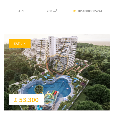
#
2
4+1
200 m
BP-10000005244
SATILIK
£ 53.300