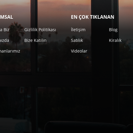
MSAL
EN ÇOK TIKLANAN
a Biz
Gizlilik Politikası
İletişim
Blog
mızda
Bize Katılın
Satılık
Kiralık
anlarımız
Videolar