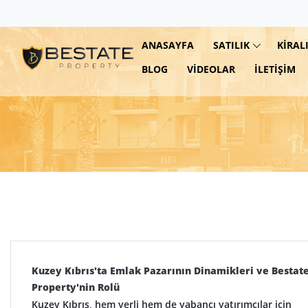
ANASAYFA
SATILIK
KIRAL
BLOG
VIDEOLAR
İLETIŞIM
Kuzey Kıbrıs'ta Emlak Pazarının Dinamikleri ve Bestat
Property'nin Rolü
Kuzey Kıbrıs, hem yerli hem de yabancı yatırımcılar için