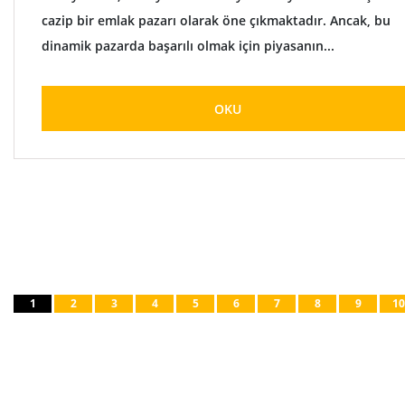
cazip bir emlak pazarı olarak öne çıkmaktadır. Ancak, bu
dinamik pazarda başarılı olmak için piyasanın...
OKU
1
2
3
4
5
6
7
8
9
10