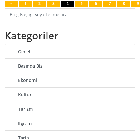
<
1
2
3
4
5
6
7
8
9
Kategoriler
Genel
Basında Biz
Ekonomi
Kültür
Turizm
Eğitim
Tarih