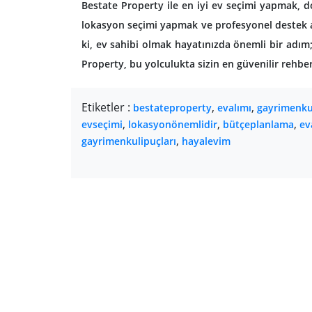
Bestate Property ile en iyi ev seçimi yapmak, d
lokasyon seçimi yapmak ve profesyonel destek 
ki, ev sahibi olmak hayatınızda önemli bir adı
Property, bu yolculukta sizin en güvenilir rehbe
Etiketler :
,
,
bestateproperty
evalımı
gayrimenku
,
,
,
evseçimi
lokasyonönemlidir
bütçeplanlama
ev
,
gayrimenkulipuçları
hayalevim