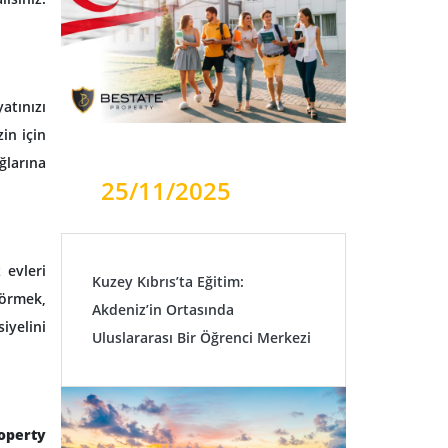
atınızı
zin için
ğlarına
25/11/2025
 evleri
Kuzey Kıbrıs’ta Eğitim:
görmek,
Akdeniz’in Ortasında
iyelini
Uluslararası Bir Öğrenci Merkezi
operty