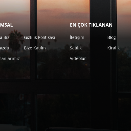
MSAL
EN ÇOK TIKLANAN
a Biz
Gizlilik Politikası
İletişim
Blog
mızda
Bize Katılın
Satılık
Kiralık
anlarımız
Videolar