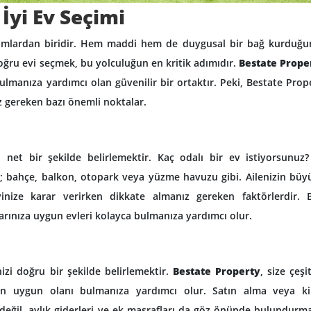
 İyi Ev Seçimi
ırımlardan biridir. Hem maddi hem de duygusal bir bağ kurduğ
oğru evi seçmek, bu yolculuğun en kritik adımıdır.
Bestate Prope
ulmanıza yardımcı olan güvenilir bir ortaktır. Peki, Bestate Prope
ız gereken bazı önemli noktalar.
zı net bir şekilde belirlemektir. Kaç odalı bir ev istiyorsunuz
n; bahçe, balkon, otopark veya yüzme havuzu gibi. Ailenizin büy
vinize karar verirken dikkate almanız gereken faktörlerdir. 
larınıza uygun evleri kolayca bulmanıza yardımcı olur.
izi doğru bir şekilde belirlemektir.
Bestate Property
, size çeşit
 en uygun olanı bulmanıza yardımcı olur. Satın alma veya k
değil, aylık giderleri ve ek masrafları da göz önünde bulundurmal