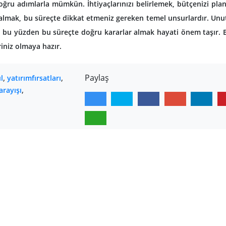
oğru adımlarla mümkün. İhtiyaçlarınızı belirlemek, bütçenizi pla
almak, bu süreçte dikkat etmeniz gereken temel unsurlardır. Un
m; bu yüzden bu süreçte doğru kararlar almak hayati önem taşır. 
riniz olmaya hazır.
,
,
Paylaş
l
yatırımfırsatları
,
arayışı