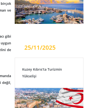
 birçok
aman ve
cı gibi
a uygun
25/11/2025
lini de
Kuzey Kıbrıs’ta Turizmin
zamanda
Yükselişi
 değil,