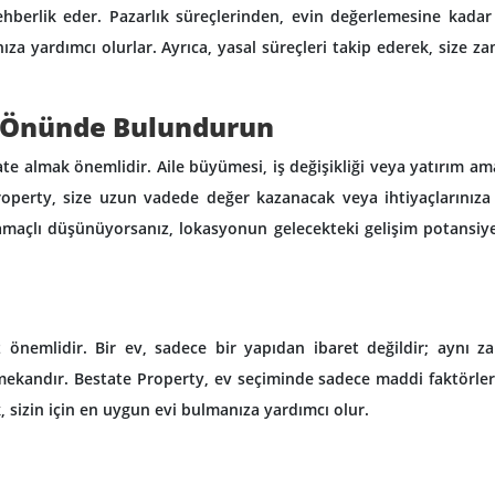
hberlik eder. Pazarlık süreçlerinden, evin değerlemesine kadar
za yardımcı olurlar. Ayrıca, yasal süreçleri takip ederek, size z
öz Önünde Bulundurun
ate almak önemlidir. Aile büyümesi, iş değişikliği veya yatırım ama
e Property, size uzun vadede değer kazanacak veya ihtiyaçlarınız
maçlı düşünüyorsanız, lokasyonun gelecekteki gelişim potansiye
 önemlidir. Bir ev, sadece bir yapıdan ibaret değildir; aynı 
r mekandır. Bestate Property, ev seçiminde sadece maddi faktörleri
sizin için en uygun evi bulmanıza yardımcı olur.