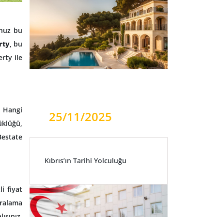
unuz bu
rty
, bu
rty ile
? Hangi
25/11/2025
üklüğü,
Bestate
Kıbrıs’ın Tarihi Yolculuğu
li fiyat
iralama
ısınız.