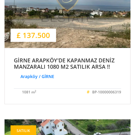
£ 137.500
GİRNE ARAPKÖY'DE KAPANMAZ DENİZ
MANZARALI 1080 M2 SATILIK ARSA !!
Arapköy / GİRNE
#
2
1081 m
BP-10000006319
SATILIK