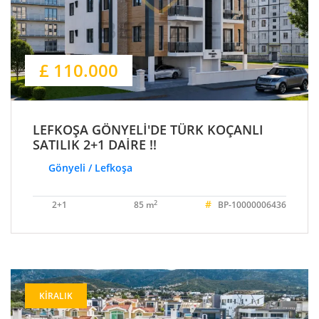
£ 110.000
LEFKOŞA GÖNYELİ'DE TÜRK KOÇANLI
SATILIK 2+1 DAİRE !!
Gönyeli / Lefkoşa
#
2
2+1
85 m
BP-10000006436
KIRALIK