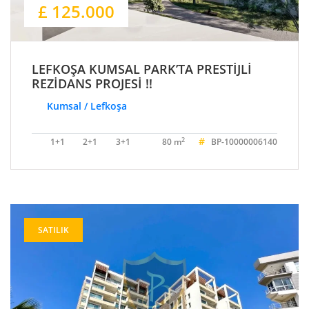
£ 125.000
LEFKOŞA KUMSAL PARK’TA PRESTİJLİ
REZİDANS PROJESİ !!
Kumsal / Lefkoşa
#
2
1+1
2+1
3+1
80 m
BP-10000006140
SATILIK