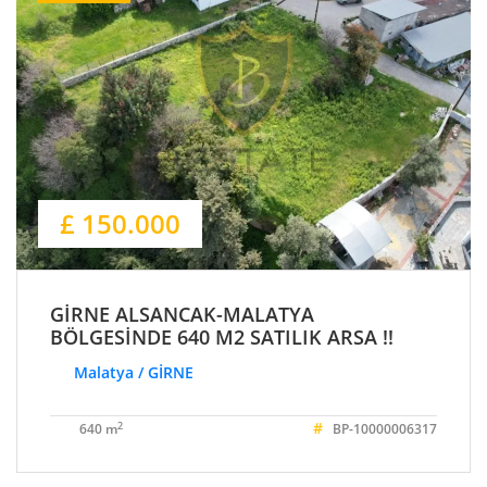
£ 150.000
GİRNE ALSANCAK-MALATYA
BÖLGESİNDE 640 M2 SATILIK ARSA !!
Malatya / GİRNE
#
2
640 m
BP-10000006317