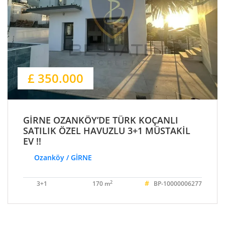
£ 350.000
GİRNE OZANKÖY’DE TÜRK KOÇANLI
SATILIK ÖZEL HAVUZLU 3+1 MÜSTAKİL
EV !!
Ozanköy / GİRNE
#
2
3+1
170 m
BP-10000006277