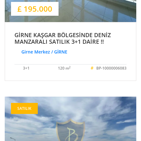
£ 195.000
GİRNE KAŞGAR BÖLGESİNDE DENİZ
MANZARALI SATILIK 3+1 DAİRE !!
Girne Merkez / GİRNE
#
2
3+1
120 m
BP-10000006083
SATILIK