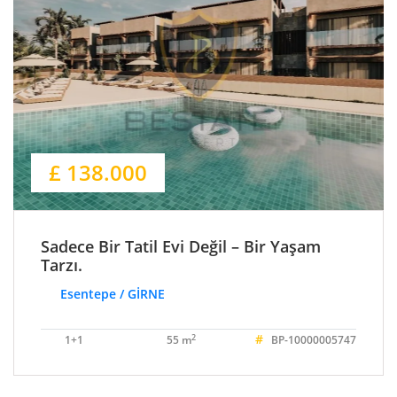
£ 138.000
Sadece Bir Tatil Evi Değil – Bir Yaşam
Tarzı.
Esentepe / GİRNE
#
2
1+1
55 m
BP-10000005747