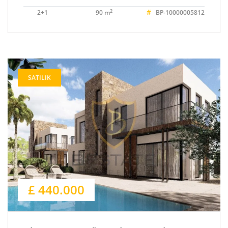
#
2
2+1
90 m
BP-10000005812
SATILIK
£ 440.000