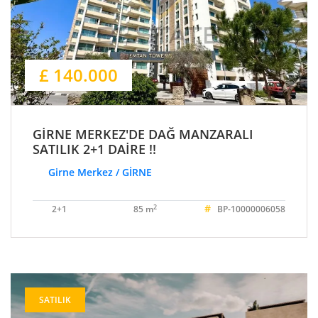
£ 140.000
GİRNE MERKEZ'DE DAĞ MANZARALI
SATILIK 2+1 DAİRE !!
Girne Merkez / GİRNE
#
2
2+1
85 m
BP-10000006058
SATILIK