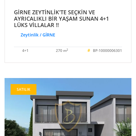
GİRNE ZEYTİNLİK'TE SEÇKİN VE
AYRICALIKLI BİR YAŞAM SUNAN 4+1
LÜKS VİLLALAR !!
Zeytinlik / GİRNE
#
2
4+1
270 m
BP-10000006301
SATILIK