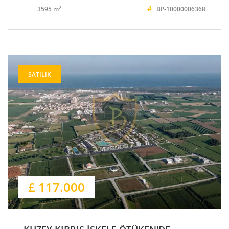
#
2
3595 m
BP-10000006368
SATILIK
£ 117.000