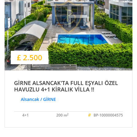
£ 2.500
GİRNE ALSANCAK'TA FULL EŞYALI ÖZEL
HAVUZLU 4+1 KİRALIK VİLLA !!
Alsancak / GİRNE
#
2
4+1
200 m
BP-10000004575