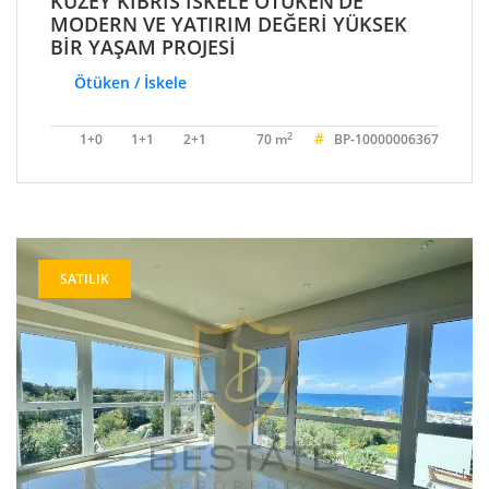
KUZEY KIBRIS İSKELE ÖTÜKEN'DE
MODERN VE YATIRIM DEĞERİ YÜKSEK
BİR YAŞAM PROJESİ
Ötüken / İskele
#
2
1+0
1+1
2+1
70 m
BP-10000006367
SATILIK