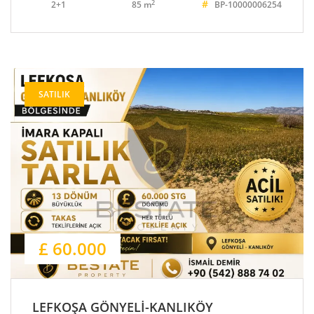
#
2
2+1
85 m
BP-10000006254
SATILIK
£ 60.000
LEFKOŞA GÖNYELİ-KANLIKÖY