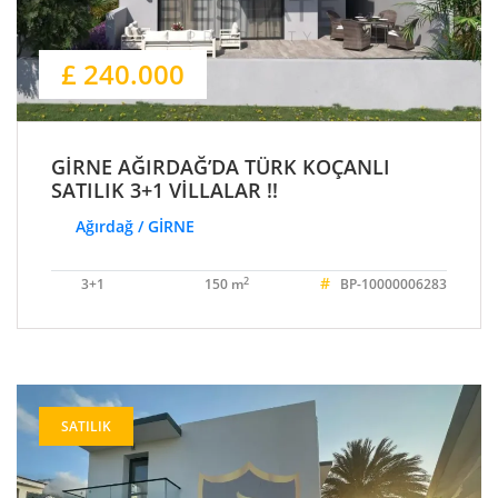
£ 240.000
GİRNE AĞIRDAĞ’DA TÜRK KOÇANLI
SATILIK 3+1 VİLLALAR !!
Ağırdağ / GİRNE
#
2
3+1
150 m
BP-10000006283
SATILIK