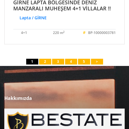
GİRNE LAPTA BÖLGESİNDE DENİZ
MANZARALI MUHEŞEM 4+1 VİLLALAR !!
Lapta / GİRNE
#
2
4+1
220 m
BP-10000003781
1
2
3
4
5
>
Hakkımızda