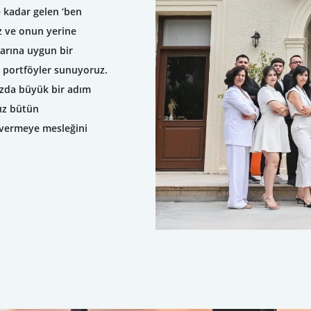
 kadar gelen ‘ben
uz ve onun yerine
larına uygun bir
ak portföyler sunuyoruz.
ızda büyük bir adım
nız bütün
i vermeye mesleğini