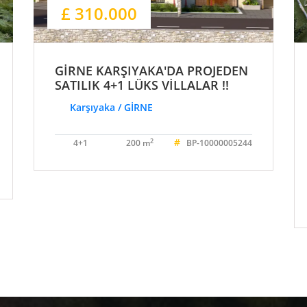
£ 310.000
GİRNE KARŞIYAKA'DA PROJEDEN
SATILIK 4+1 LÜKS VİLLALAR !!
Karşıyaka / GİRNE
#
2
4+1
200 m
BP-10000005244