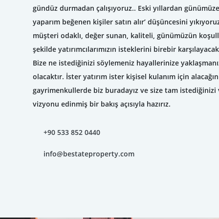
gündüz durmadan çalışıyoruz.. Eski yıllardan günümüze
yaparım beğenen kişiler satın alır’ düşüncesini yıkıyor
müşteri odaklı, değer sunan, kaliteli, günümüzün koşul
şekilde yatırımcılarımızın isteklerini birebir karşılayac
Bize ne istediğinizi söylemeniz hayallerinize yaklaşman
olacaktır. İster yatırım ister kişisel kulanım için alacağı
gayrimenkullerde biz buradayız ve size tam istediğiniz
vizyonu edinmiş bir bakış açısıyla hazırız.
+90 533 852 0440
info@bestateproperty.com