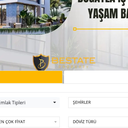
lak Tipleri
BP-Portföy Num.
mlak Tipleri
ŞEHİRLER
-Portföy Num.
DÖVİZ TÜRÜ
EN ÇOK FİYAT
DÖVİZ TÜRÜ