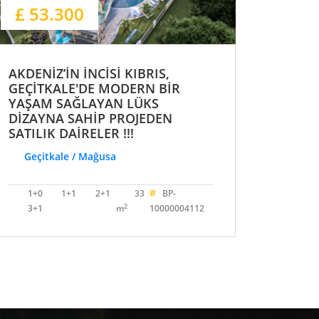
£ 53.300
AKDENİZ’İN İNCİSİ KIBRIS,
GEÇİTKALE'DE MODERN BİR
YAŞAM SAĞLAYAN LÜKS
DİZAYNA SAHİP PROJEDEN
SATILIK DAİRELER !!!
Geçitkale / Mağusa
#
1+0
1+1
2+1
33
BP-
2
3+1
m
10000004112