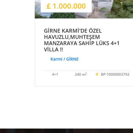
£ 1.000.000
GİRNE KARMİ'DE ÖZEL
HAVUZLU,MUHTEŞEM
MANZARAYA SAHİP LÜKS 4+1
VİLLA !!
Karmi / GİRNE
#
2
4+1
240 m
BP-10000003792