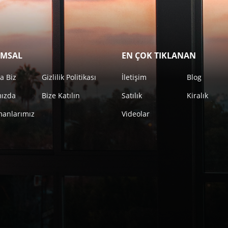
MSAL
EN ÇOK TIKLANAN
a Biz
Gizlilik Politikası
İletişim
Blog
mızda
Bize Katılın
Satılık
Kiralık
anlarımız
Videolar