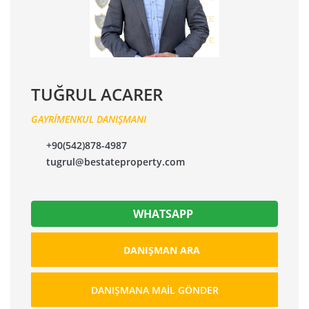
TUĞRUL ACARER
GAYRİMENKUL DANIŞMANI
+90(542)878-4987
tugrul@bestateproperty.com
WHATSAPP
DANIŞMAN ARA
DANIŞMANA MAIL GÖNDER