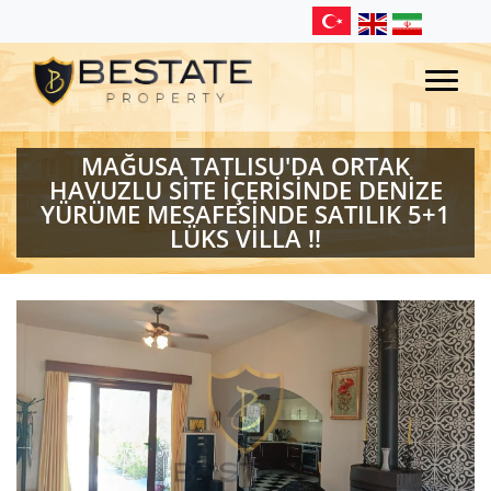
MAĞUSA TATLISU'DA ORTAK
HAVUZLU SİTE İÇERİSİNDE DENİZE
YÜRÜME MESAFESİNDE SATILIK 5+1
LÜKS VİLLA !!