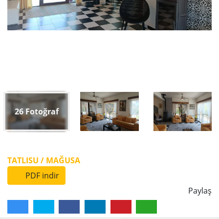
26
Fotoğraf
TATLISU / MAĞUSA
PDF indir
Paylaş