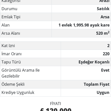
Kategorisi
Arazi
Durumu
Satılık
Emlak Tipi
Arsa
Alan
1 evlek
1,995.98 ayak kare
2
Arsa Alanı
520 m
Kat Izni
2
İmar Oranı
220
Tapu Türü
Eşdeğer Koçanlı
Görüntülü Arama Ile
Evet
Gezilebilir
Ödeme Şekli
Toplam Fiyat
Krediye Uygunluk
Uygun
FIYATI
£ 120.000