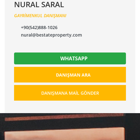
NURAL SARAL
GAYRİMENKUL DANIŞMANI
+90(542)888-1026
nural@bestateproperty.com
WHATSAPP
DANIŞMAN ARA
DANIŞMANA MAIL GÖNDER