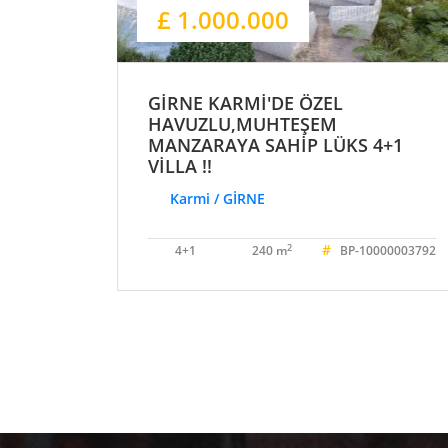
£ 1.000.000
GİRNE KARMİ'DE ÖZEL
HAVUZLU,MUHTEŞEM
MANZARAYA SAHİP LÜKS 4+1
VİLLA !!
Karmi / GİRNE
#
2
4+1
240 m
BP-10000003792