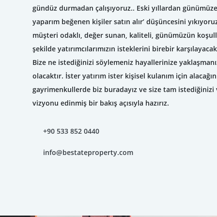
gündüz durmadan çalışıyoruz.. Eski yıllardan günümüze
yaparım beğenen kişiler satın alır’ düşüncesini yıkıyor
müşteri odaklı, değer sunan, kaliteli, günümüzün koşul
şekilde yatırımcılarımızın isteklerini birebir karşılayac
Bize ne istediğinizi söylemeniz hayallerinize yaklaşman
olacaktır. İster yatırım ister kişisel kulanım için alacağı
gayrimenkullerde biz buradayız ve size tam istediğiniz
vizyonu edinmiş bir bakış açısıyla hazırız.
+90 533 852 0440
info@bestateproperty.com