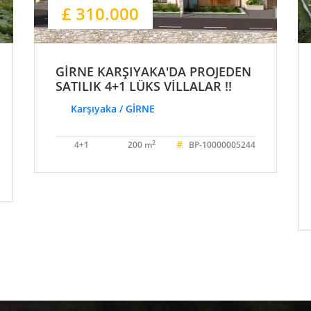
£ 310.000
GİRNE KARŞIYAKA'DA PROJEDEN
SATILIK 4+1 LÜKS VİLLALAR !!
Karşıyaka / GİRNE
#
2
4+1
200 m
BP-10000005244