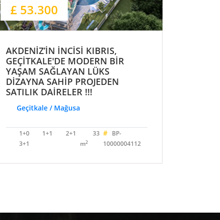
£ 53.300
AKDENİZ’İN İNCİSİ KIBRIS,
GEÇİTKALE'DE MODERN BİR
YAŞAM SAĞLAYAN LÜKS
DİZAYNA SAHİP PROJEDEN
SATILIK DAİRELER !!!
Geçitkale / Mağusa
#
1+0
1+1
2+1
33
BP-
2
3+1
m
10000004112