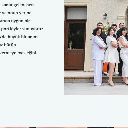
 kadar gelen ‘ben
uz ve onun yerine
larına uygun bir
ak portföyler sunuyoruz.
ızda büyük bir adım
nız bütün
i vermeye mesleğini