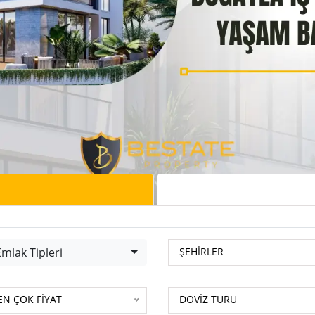
lak Tipleri
BP-Portföy Num.
mlak Tipleri
ŞEHİRLER
-Portföy Num.
DÖVİZ TÜRÜ
EN ÇOK FİYAT
DÖVİZ TÜRÜ