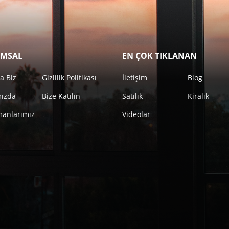
MSAL
EN ÇOK TIKLANAN
a Biz
Gizlilik Politikası
İletişim
Blog
mızda
Bize Katılın
Satılık
Kiralık
anlarımız
Videolar