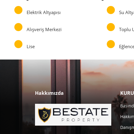
Elektrik Altyapısı
Su Alty
Alışveriş Merkezi
Toplu 
Lise
Eğlenc
Hakkımızda
KURU
Basınd
Hakkı
Danışm