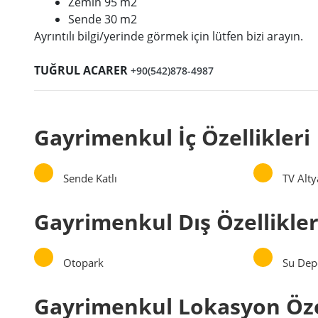
Zemin 95 m2
Sende 30 m2
Ayrıntılı bilgi/yerinde görmek için lütfen bizi arayın.
TUĞRUL ACARER
+90(542)878-4987
Gayrimenkul İç Özellikleri
Sende Katlı
TV Alty
Gayrimenkul Dış Özellikle
Otopark
Su Dep
Gayrimenkul Lokasyon Özel