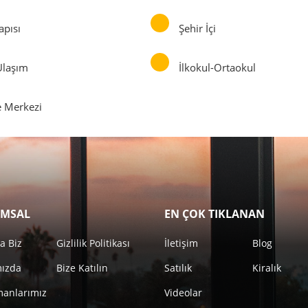
apısı
Şehir İçi
Ulaşım
İlkokul-Ortaokul
e Merkezi
MSAL
EN ÇOK TIKLANAN
a Biz
Gizlilik Politikası
İletişim
Blog
mızda
Bize Katılın
Satılık
Kiralık
anlarımız
Videolar