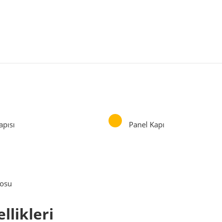
apısı
Panel Kapı
r
osu
likleri