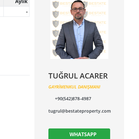
Aylık
-
TUĞRUL ACARER
GAYRİMENKUL DANIŞMANI
+90(542)878-4987
tugrul@bestateproperty.com
WHATSAPP