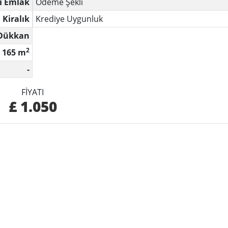
ri Emlak
Ödeme Şekli
Kiralık
Krediye Uygunluk
Dükkan
2
165 m
-
FIYATI
£ 1.050