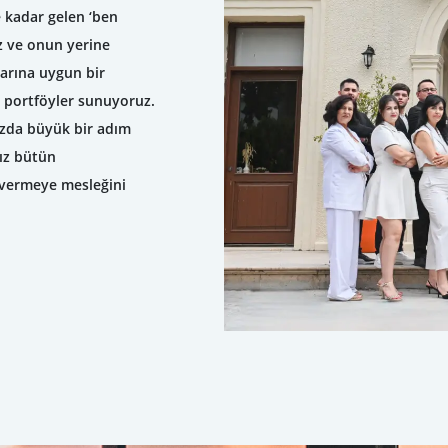
 kadar gelen ‘ben
uz ve onun yerine
larına uygun bir
ak portföyler sunuyoruz.
ızda büyük bir adım
nız bütün
i vermeye mesleğini