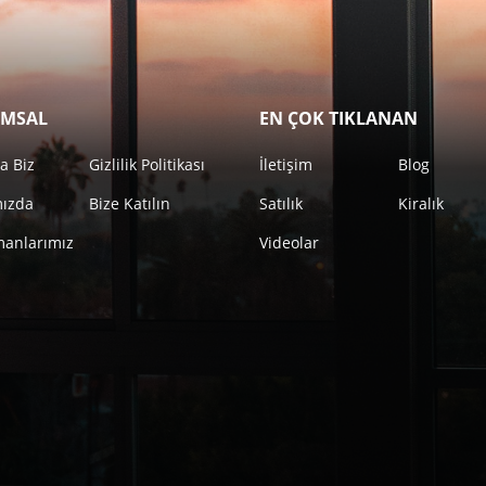
MSAL
EN ÇOK TIKLANAN
a Biz
Gizlilik Politikası
İletişim
Blog
mızda
Bize Katılın
Satılık
Kiralık
anlarımız
Videolar