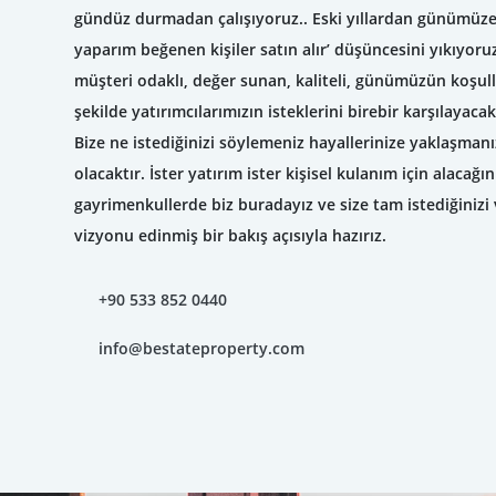
gündüz durmadan çalışıyoruz.. Eski yıllardan günümüze
yaparım beğenen kişiler satın alır’ düşüncesini yıkıyor
müşteri odaklı, değer sunan, kaliteli, günümüzün koşul
şekilde yatırımcılarımızın isteklerini birebir karşılayac
Bize ne istediğinizi söylemeniz hayallerinize yaklaşman
olacaktır. İster yatırım ister kişisel kulanım için alacağı
gayrimenkullerde biz buradayız ve size tam istediğiniz
vizyonu edinmiş bir bakış açısıyla hazırız.
+90 533 852 0440
info@bestateproperty.com