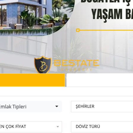
lak Tipleri
BP-Portföy Num.
mlak Tipleri
ŞEHİRLER
-Portföy Num.
DÖVİZ TÜRÜ
EN ÇOK FİYAT
DÖVİZ TÜRÜ