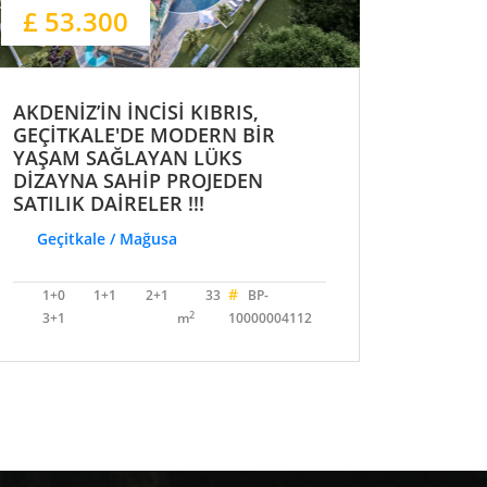
£ 53.300
AKDENİZ’İN İNCİSİ KIBRIS,
GEÇİTKALE'DE MODERN BİR
YAŞAM SAĞLAYAN LÜKS
DİZAYNA SAHİP PROJEDEN
SATILIK DAİRELER !!!
Geçitkale / Mağusa
#
1+0
1+1
2+1
33
BP-
2
3+1
m
10000004112