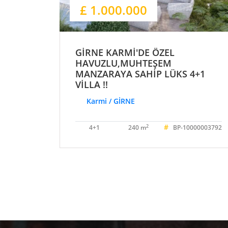
£ 1.000.000
GİRNE KARMİ'DE ÖZEL
HAVUZLU,MUHTEŞEM
MANZARAYA SAHİP LÜKS 4+1
VİLLA !!
Karmi / GİRNE
#
2
4+1
240 m
BP-10000003792