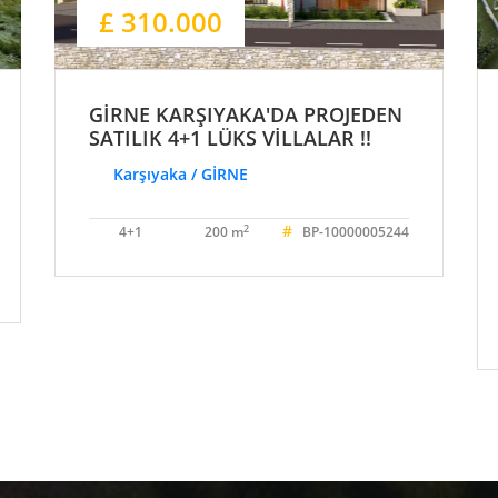
£ 310.000
GİRNE KARŞIYAKA'DA PROJEDEN
SATILIK 4+1 LÜKS VİLLALAR !!
Karşıyaka / GİRNE
#
2
4+1
200 m
BP-10000005244