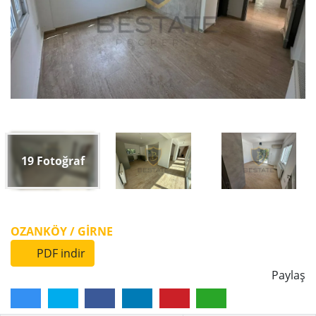
19
Fotoğraf
OZANKÖY / GİRNE
PDF indir
Paylaş