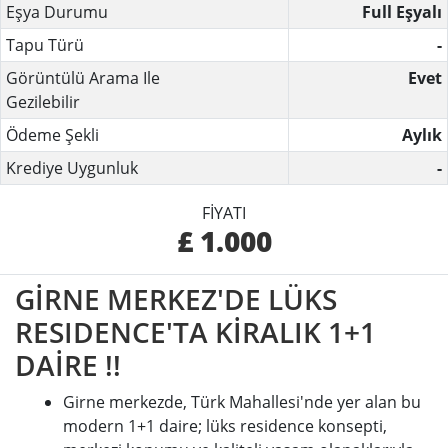
Eşya Durumu
Full Eşyalı
Tapu Türü
-
Görüntülü Arama Ile
Evet
Gezilebilir
Ödeme Şekli
Aylık
Krediye Uygunluk
-
FIYATI
£ 1.000
GİRNE MERKEZ'DE LÜKS
RESIDENCE'TA KİRALIK 1+1
DAİRE !!
Girne merkezde, Türk Mahallesi'nde yer alan bu
modern 1+1 daire; lüks residence konsepti,