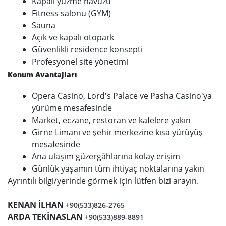
Kapalı yüzme havuzu
Fitness salonu (GYM)
Sauna
Açık ve kapalı otopark
Güvenlikli residence konsepti
Profesyonel site yönetimi
Konum Avantajları
Opera Casino, Lord's Palace ve Pasha Casino'ya
yürüme mesafesinde
Market, eczane, restoran ve kafelere yakın
Girne Limanı ve şehir merkezine kısa yürüyüş
mesafesinde
Ana ulaşım güzergâhlarına kolay erişim
Günlük yaşamın tüm ihtiyaç noktalarına yakın
Ayrıntılı bilgi/yerinde görmek için lütfen bizi arayın.
KENAN İLHAN
+90(533)826-2765
ARDA TEKİNASLAN
+90(533)889-8891