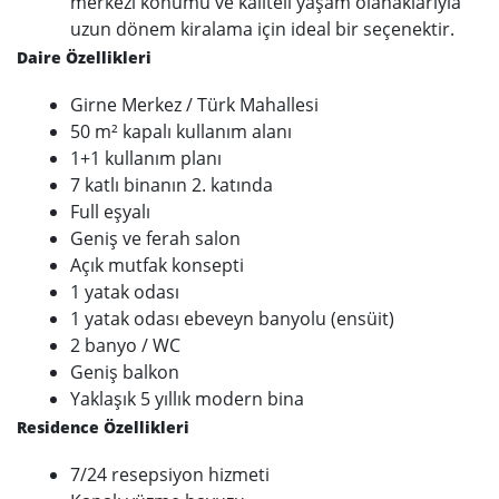
merkezi konumu ve kaliteli yaşam olanaklarıyla
uzun dönem kiralama için ideal bir seçenektir.
Daire Özellikleri
Girne Merkez / Türk Mahallesi
50 m² kapalı kullanım alanı
1+1 kullanım planı
7 katlı binanın 2. katında
Full eşyalı
Geniş ve ferah salon
Açık mutfak konsepti
1 yatak odası
1 yatak odası ebeveyn banyolu (ensüit)
2 banyo / WC
Geniş balkon
Yaklaşık 5 yıllık modern bina
Residence Özellikleri
7/24 resepsiyon hizmeti