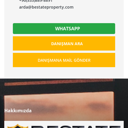
+90(533)889-8891
arda@bestateproperty.com
WHATSAPP
DANIŞMAN ARA
DANIŞMANA MAIL GÖNDER
Hakkımızda