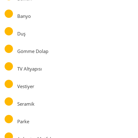
Banyo
Duş
Gömme Dolap
TV Altyapısı
Vestiyer
Seramik
Parke