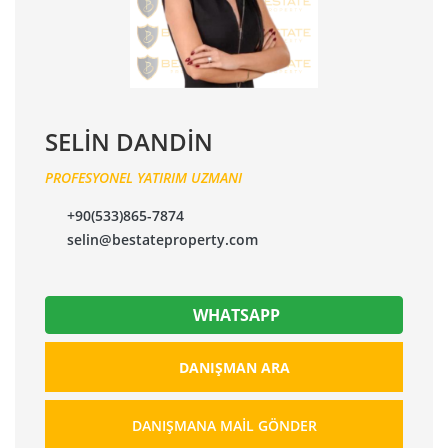
SELİN DANDİN
PROFESYONEL YATIRIM UZMANI
+90(533)865-7874
selin@bestateproperty.com
WHATSAPP
DANIŞMAN ARA
DANIŞMANA MAIL GÖNDER