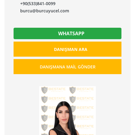
+90(533)841-0099
burcu@burcuyucel.com
WHATSAPP
DANIŞMAN ARA
DANIŞMANA MAIL GÖNDER