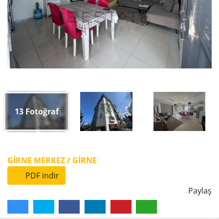
13
Fotoğraf
GIRNE MERKEZ / GİRNE
PDF indir
Paylaş