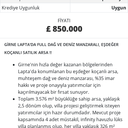
Krediye Uygunluk
Uygun
FIYATI
£ 850.000
GİRNE LAPTA'DA FULL DAĞ VE DENİZ MANZARALI, EŞDEĞER
KOÇANLI SATILIK ARSA !!
Girne'nin hızla değer kazanan bölgelerinden
Lapta'da konumlanan bu eşdeğer koçanlı arsa,
muhteşem dağ ve deniz manzarası, %35 imar
hakkı ve proje onayıyla yatırımcılar için
kaçırılmayacak bir fırsat sunuyor.
Toplam 3.576 m² büyüklüğe sahip arsa, yaklaşık
2,5 dönüm olup, villa projesi geliştirmek isteyen
yatırımcılar için hazır durumdadır. Mevcut proje
kapsamında 4 adet müstakil, infinity havuzlu lüks
villa planlanmış olup, her villa yaklaşık 326 m²