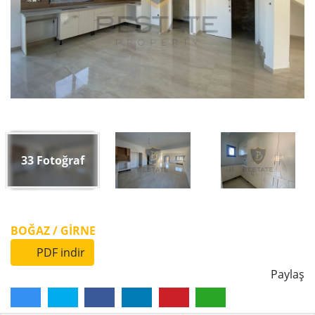
33
Fotoğraf
BOĞAZ / GİRNE
PDF indir
Paylaş