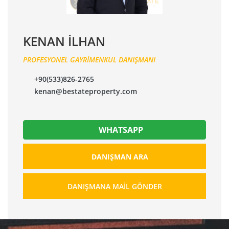
KENAN İLHAN
PROFESYONEL GAYRİMENKUL DANIŞMANI
+90(533)826-2765
kenan@bestateproperty.com
WHATSAPP
DANIŞMAN ARA
DANIŞMANA MAIL GÖNDER