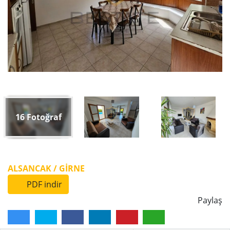
16
Fotoğraf
ALSANCAK / GİRNE
PDF indir
Paylaş