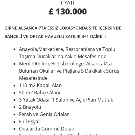
FIYATI
£ 130.000
GİRNE ALSANCAK'TA EŞSİZ LOKASYONDA SİTE İÇERİSİNDE
BAHÇELİ VE ORTAK HAVUZLU SATILIK 3+1 DAİRE !!
Anayola,Marketlere, Restoranlara ve Toplu
Taşıma Duraklarına Yakın Mesafesinde
Merit Otelleri, British College, Alsancak'ta
Bulunan Okullar ve Plajlara 5 Dakikalık Sürüş
Mesafesinde
110 m2 Kapalı Alan
50 m2 Bahçe Alanı
3 Yatak Odası, 1 Salon ve Açık Plan Mutfak
2 Bnayolu
Ferah ve Geniş Odalar
Full Eşyalı
Odalarda Gömme Dolap