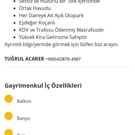
Sessiz ve Huzurlu Bir Site İçerisinde
Ortak Havuzlu
Her Daireye Ait Açık Otopark
Eşdeğer Koçanlı
KDV ve Trafosu Ödenmiş Masrafsızdır
Yüksek Kira Getirisine Sahiptir
Ayrıntılı bilgi/yerinde görmek için lütfen bizi arayın.
TUĞRUL ACARER
+90(542)878-4987
Gayrimenkul İç Özellikleri
Balkon
Banyo