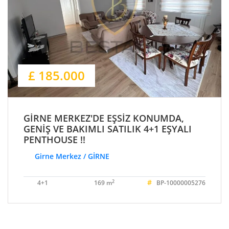
£ 185.000
GİRNE MERKEZ'DE EŞSİZ KONUMDA,
GENİŞ VE BAKIMLI SATILIK 4+1 EŞYALI
PENTHOUSE !!
Girne Merkez / GİRNE
#
2
4+1
169 m
BP-10000005276