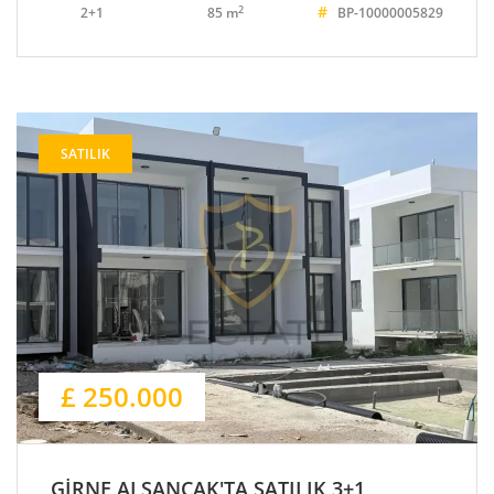
#
2
2+1
85 m
BP-10000005829
SATILIK
£ 250.000
GİRNE ALSANCAK'TA SATILIK 3+1