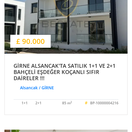
£ 90.000
GİRNE ALSANCAK'TA SATILIK 1+1 VE 2+1
BAHÇELİ EŞDEĞER KOÇANLI SIFIR
DAİRELER !!!
Alsancak / GİRNE
#
2
1+1
2+1
85 m
BP-10000004216