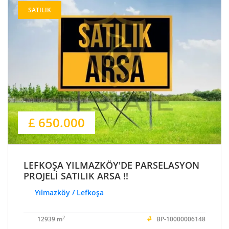
SATILIK
£ 650.000
LEFKOŞA YILMAZKÖY'DE PARSELASYON
PROJELİ SATILIK ARSA !!
Yılmazköy / Lefkoşa
#
2
12939 m
BP-10000006148