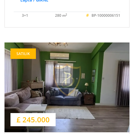
#
2
3+1
280 m
BP-10000006151
SATILIK
£ 245.000