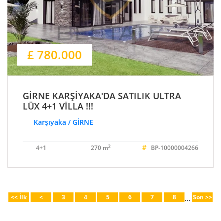
£ 780.000
GİRNE KARŞİYAKA'DA SATILIK ULTRA
LÜX 4+1 VİLLA !!!
Karşıyaka / GİRNE
#
2
4+1
270 m
BP-10000004266
<< İlk
<
3
4
5
6
7
8
...
Son >>