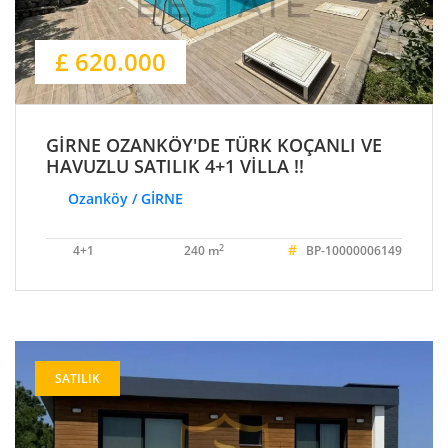
£ 620.000
GİRNE OZANKÖY'DE TÜRK KOÇANLI VE
HAVUZLU SATILIK 4+1 VİLLA !!
Ozanköy / GİRNE
#
2
4+1
240 m
BP-10000006149
SATILIK