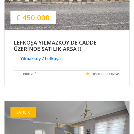
£ 450.000
LEFKOŞA YILMAZKÖY'DE CADDE
ÜZERİNDE SATILIK ARSA !!
Yılmazköy / Lefkoşa
#
2
3980 m
BP-10000006145
SATILIK