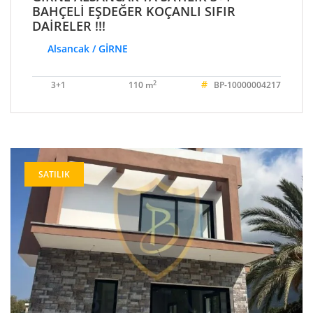
BAHÇELİ EŞDEĞER KOÇANLI SIFIR
DAİRELER !!!
Alsancak / GİRNE
#
2
3+1
110 m
BP-10000004217
SATILIK