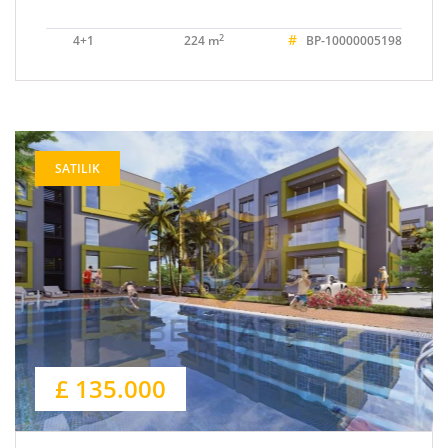
#
2
4+1
224 m
BP-10000005198
SATILIK
£ 135.000