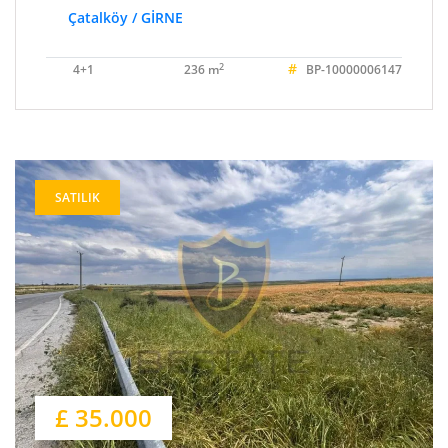
Çatalköy / GİRNE
#
2
4+1
236 m
BP-10000006147
SATILIK
£ 35.000