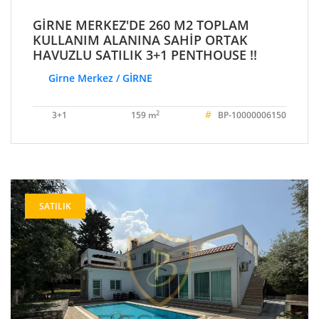
GİRNE MERKEZ'DE 260 M2 TOPLAM
KULLANIM ALANINA SAHİP ORTAK
HAVUZLU SATILIK 3+1 PENTHOUSE !!
Girne Merkez / GİRNE
#
2
3+1
159 m
BP-10000006150
SATILIK