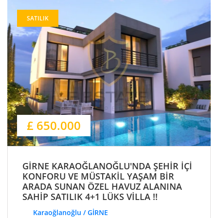
SATILIK
£ 650.000
GİRNE KARAOĞLANOĞLU'NDA ŞEHİR İÇİ
KONFORU VE MÜSTAKİL YAŞAM BİR
ARADA SUNAN ÖZEL HAVUZ ALANINA
SAHİP SATILIK 4+1 LÜKS VİLLA !!
Karaoğlanoğlu / GİRNE