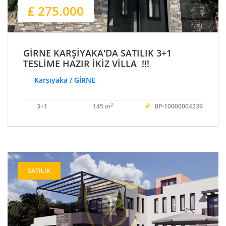
£ 275.000
GİRNE KARŞİYAKA'DA SATILIK 3+1
TESLİME HAZIR İKİZ VİLLA !!!
Karşıyaka / GİRNE
#
2
3+1
145 m
BP-10000004239
SATILIK