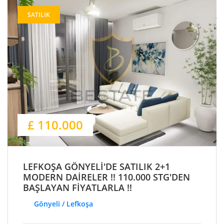
SATILIK
£ 110.000
LEFKOŞA GÖNYELİ'DE SATILIK 2+1
MODERN DAİRELER !! 110.000 STG'DEN
BAŞLAYAN FİYATLARLA !!
Gönyeli / Lefkoşa