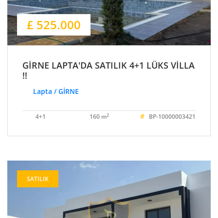
£ 525.000
GİRNE LAPTA'DA SATILIK 4+1 LÜKS VİLLA
!!
Lapta / GİRNE
#
2
4+1
160 m
BP-10000003421
SATILIK