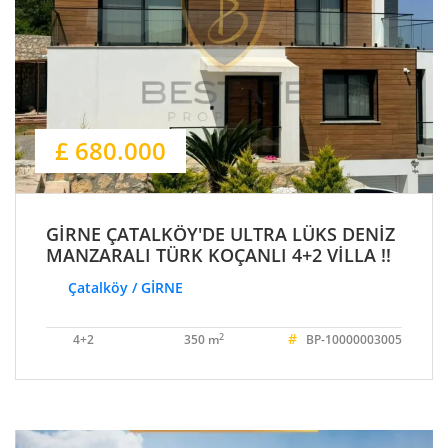
£ 680.000
GİRNE ÇATALKÖY'DE ULTRA LÜKS DENİZ
MANZARALI TÜRK KOÇANLI 4+2 VİLLA !!
Çatalköy / GİRNE
#
2
4+2
350 m
BP-10000003005