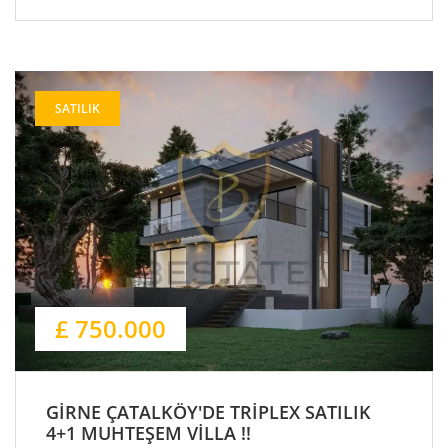
SATILIK
£ 750.000
GİRNE ÇATALKÖY'DE TRİPLEX SATILIK
4+1 MUHTEŞEM VİLLA !!