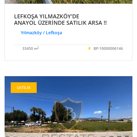
LEFKOŞA YILMAZKÖY'DE
ANAYOL ÜZERİNDE SATILIK ARSA !!
Yılmazköy / Lefkoşa
#
2
33450 m
BP-10000006146
SATILIK