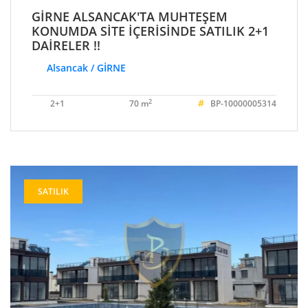
GİRNE ALSANCAK'TA MUHTEŞEM
KONUMDA SİTE İÇERİSİNDE SATILIK 2+1
DAİRELER !!
Alsancak / GİRNE
#
2
2+1
70 m
BP-10000005314
SATILIK