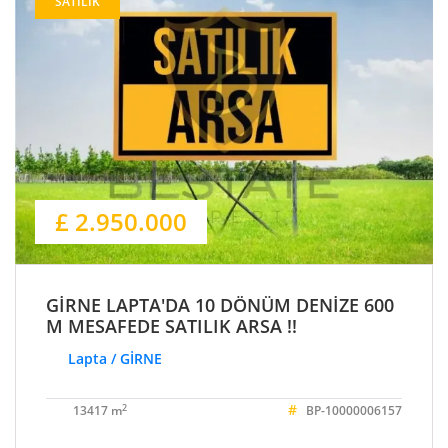
SATILIK
£ 2.950.000
GİRNE LAPTA'DA 10 DÖNÜM DENİZE 600
M MESAFEDE SATILIK ARSA !!
Lapta / GİRNE
#
2
13417 m
BP-10000006157