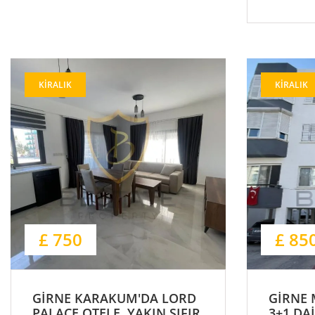
KIRALIK
KIRALIK
£ 750
£ 85
GİRNE KARAKUM'DA LORD
GİRNE 
PALACE OTELE YAKIN SIFIR
3+1 DAİ