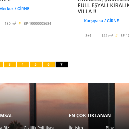
FULL EŞYALI KİRALI
Merkez / GİRNE
VİLLA !!
Karşıyaka / GİRNE
#
2
130 m
BP-10000005684
#
2
3+1
144 m
BP-1
3
4
5
6
7
MSAL
EN ÇOK TIKLANAN
a Biz
Gizlilik Politikası
İletişim
Blog