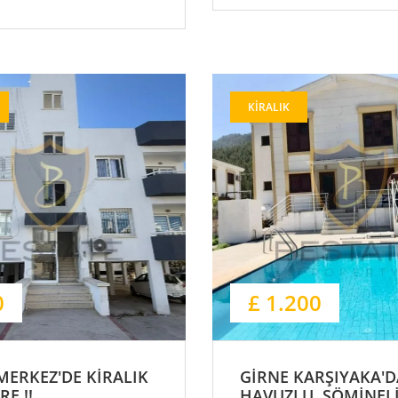
KIRALIK
0
£ 1.200
MERKEZ'DE KİRALIK
GİRNE KARŞIYAKA'D
RE !!
HAVUZLU, ŞÖMİNELİ