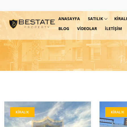
ANASAYFA
SATILIK
KIRAL
BLOG
VIDEOLAR
İLETIŞIM
KIRALIK
KIRALIK