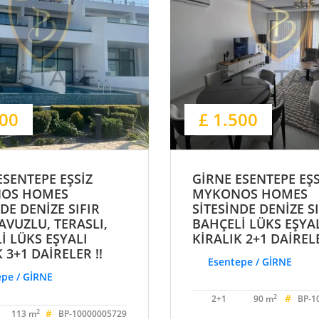
300
£ 1.500
ESENTEPE EŞSİZ
GİRNE ESENTEPE EŞS
OS HOMES
MYKONOS HOMES
DE DENİZE SIFIR
SİTESİNDE DENİZE SI
AVUZLU, TERASLI,
BAHÇELİ LÜKS EŞYA
İ LÜKS EŞYALI
KİRALIK 2+1 DAİRELE
 3+1 DAİRELER !!
Esentepe / GİRNE
pe / GİRNE
#
2
2+1
90 m
BP-1
#
2
113 m
BP-10000005729