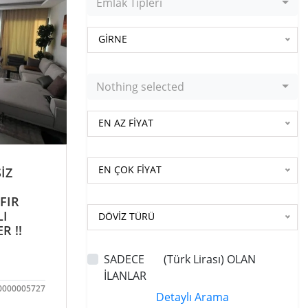
Emlak Tipleri
GİRNE
Nothing selected
EN AZ FİYAT
EN ÇOK FİYAT
İZ
FIR
LI
DÖVİZ TÜRÜ
R !!
SADECE
(Türk Lirası) OLAN
İLANLAR
0000005727
Detaylı Arama