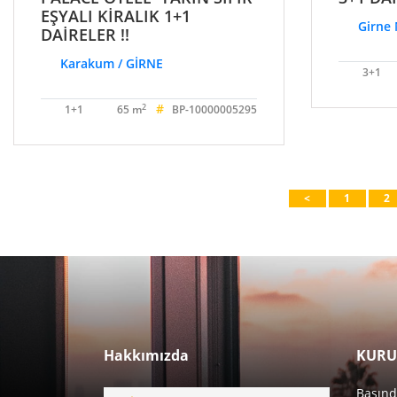
EŞYALI KİRALIK 1+1
Girne 
DAİRELER !!
Karakum / GİRNE
3+1
#
2
1+1
65 m
BP-10000005295
<
1
2
Hakkımızda
KURU
Basınd