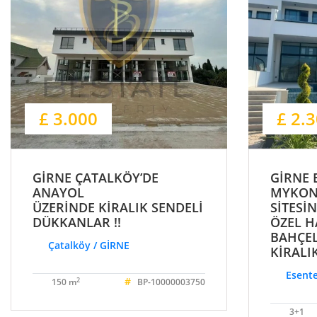
£ 3.000
£ 2.
GİRNE ÇATALKÖY’DE
GİRNE 
ANAYOL
MYKON
ÜZERİNDE KİRALIK SENDELİ
SİTESİN
DÜKKANLAR !!
ÖZEL H
BAHÇEL
Çatalköy / GİRNE
KİRALIK
Esente
#
2
150 m
BP-10000003750
3+1