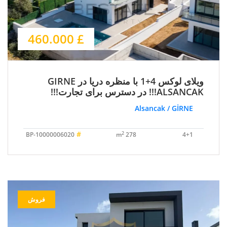
£ 460.000
ویلای لوکس 4+1 با منظره دریا در GIRNE
ALSANCAK!!! در دسترس برای تجارت!!!
Alsancak / GİRNE
#
2
BP-10000006020
278 m
4+1
فروش