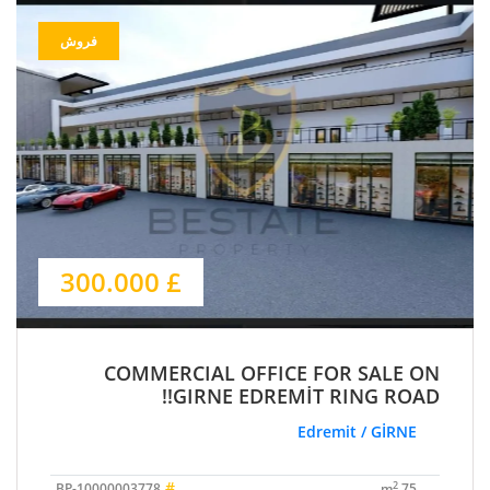
فروش
£ 300.000
COMMERCIAL OFFICE FOR SALE ON
GIRNE EDREMİT RING ROAD!!
Edremit / GİRNE
#
2
BP-10000003778
75 m