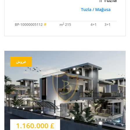
Tuzla !!
Tuzla / Mağusa
#
2
BP-10000005112
215 m
4+1
3+1
فروش
£ 1.160.000