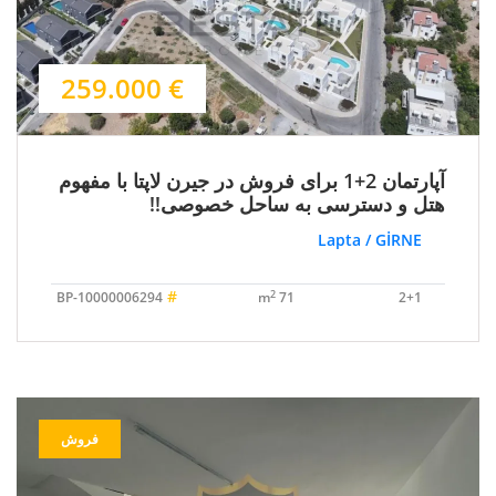
€ 259.000
آپارتمان 2+1 برای فروش در جیرن لاپتا با مفهوم
هتل و دسترسی به ساحل خصوصی!!
Lapta / GİRNE
#
2
BP-10000006294
71 m
2+1
فروش