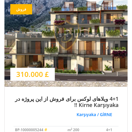
فروش
£ 310.000
4+1 ویلاهای لوکس برای فروش از این پروژه در
Kirne Karşıyaka !!
Karşıyaka / GİRNE
#
2
BP-10000005244
200 m
4+1