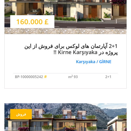
£ 160.000
2+1 آپارتمان های لوکس برای فروش از این
پروژه در Kirne Karşıyaka !!
Karşıyaka / GİRNE
#
2
BP-10000005242
93 m
2+1
فروش