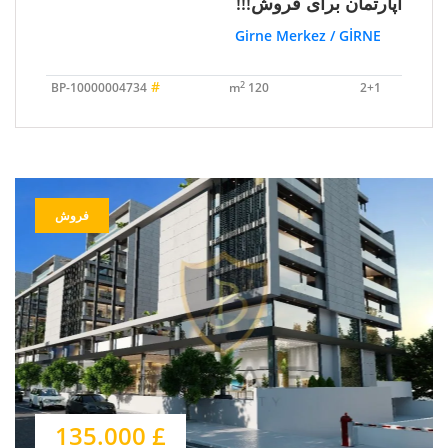
آپارتمان برای فروش!!!
Girne Merkez / GİRNE
#
2
BP-10000004734
120 m
2+1
فروش
£ 135.000