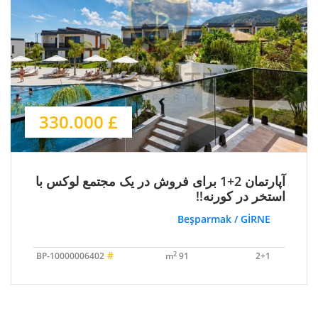
£ 330.000
آپارتمان 2+1 برای فروش در یک مجتمع لوکس با
استخر در کورنه!!
Beşparmak / GİRNE
#
2
BP-10000006402
91 m
2+1