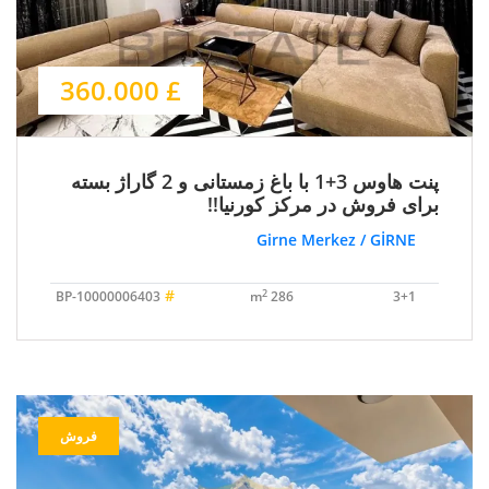
£ 360.000
پنت هاوس 3+1 با باغ زمستانی و 2 گاراژ بسته
برای فروش در مرکز کورنیا!!
Girne Merkez / GİRNE
#
2
BP-10000006403
286 m
3+1
فروش