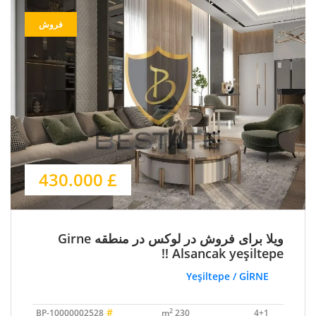
فروش
£ 430.000
ویلا برای فروش در لوکس در منطقه Girne
Alsancak yeşiltepe !!
Yeşiltepe / GİRNE
#
2
BP-10000002528
230 m
4+1