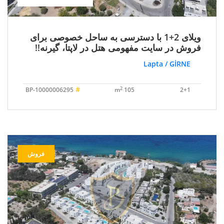
ویلای 2+1 با دسترسی به ساحل خصوصی برای
فروش در سایت مفهومی هتل در لاپتا، گیرنه!!
Lapta / GİRNE
#
2
BP-10000006295
105 m
2+1
فروش