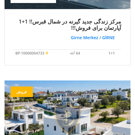
مرکز زندگی جدید گیرنه در شمال قبرس!! 1+1
آپارتمان برای فروش!!!
Girne Merkez / GİRNE
#
2
BP-10000004733
64 m
1+1
فروش