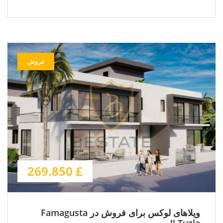
فروش
£ 269.850
ویلاهای لوکس برای فروش در Famagusta