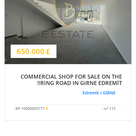
£ 650.000
COMMERCIAL SHOP FOR SALE ON THE
RING ROAD IN GIRNE EDREMİT!!
Edremit / GİRNE
#
2
BP-10000003777
115 m