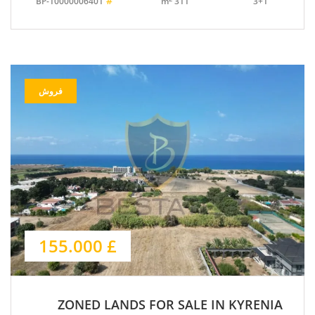
#
BP-10000006401
311 m
3+1
فروش
£ 155.000
ZONED LANDS FOR SALE IN KYRENIA