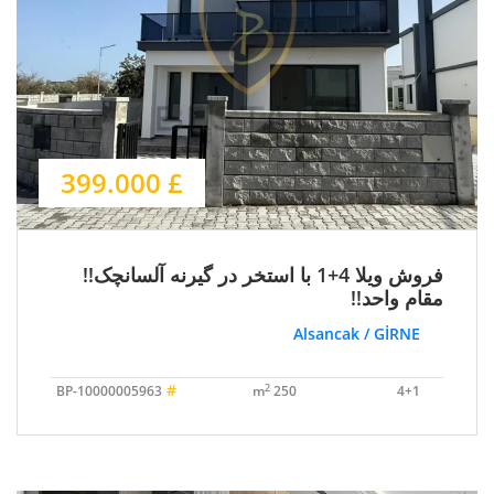
£ 399.000
فروش ویلا 4+1 با استخر در گیرنه آلسانچک!!
مقام واحد!!
Alsancak / GİRNE
#
2
BP-10000005963
250 m
4+1