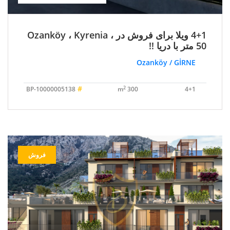
4+1 ویلا برای فروش در Ozanköy ، Kyrenia ،
50 متر با دریا !!
Ozanköy / GİRNE
#
2
BP-10000005138
300 m
4+1
فروش