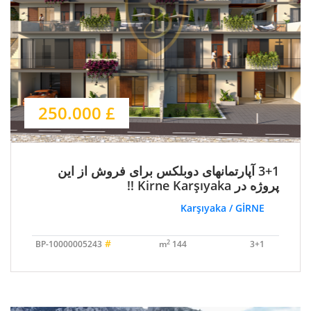
£ 250.000
3+1 آپارتمانهای دوبلکس برای فروش از این
پروژه در Kirne Karşıyaka !!
Karşıyaka / GİRNE
#
2
BP-10000005243
144 m
3+1