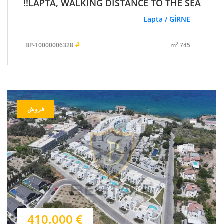
LAPTA, WALKING DISTANCE TO THE SEA!!
Lapta / GİRNE
#
2
BP-10000006328
745 m
فروش
€ 410.000