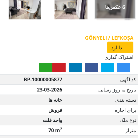
6
عکس‌ها
GÖNYELI / LEFKOŞA
دانلود
اشتراک گذاری
کد آگهی
BP-10000005877
تاریخ به روز رسانی
23-03-2026
دسته بندی
خانه ها
برای اجاره
فروش
نوع ملک
واحد فلت
2
متراژ
70 m