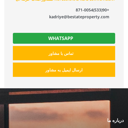
+90(533)871-0054
kadriye@bestateproperty.com
WHATSAPP
تماس با مشاور
ارسال ایمیل به مشاور
درباره ما