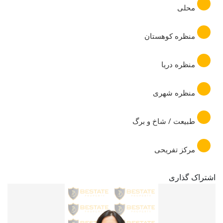
محلی
منظره کوهستان
منظره دریا
منظره شهری
طبیعت / شاخ و برگ
مرکز تفریحی
اشتراک گذاری