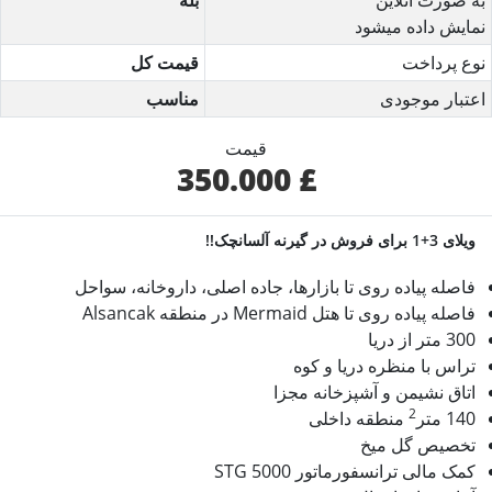
به صورت آنلاین
بله
نمایش داده میشود
نوع پرداخت
قیمت کل
اعتبار موجودی
مناسب
قیمت
£ 350.000
ویلای 3+1 برای فروش در گیرنه آلسانچک!!
فاصله پیاده روی تا بازارها، جاده اصلی، داروخانه، سواحل
فاصله پیاده روی تا هتل Mermaid در منطقه Alsancak
300 متر از دریا
تراس با منظره دریا و کوه
اتاق نشیمن و آشپزخانه مجزا
2
140 متر
منطقه داخلی
تخصیص گل میخ
کمک مالی ترانسفورماتور 5000 STG