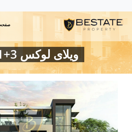
صفحه 
ویلای لوکس 3+1 برای فروش در گیرنه لاپتا، 400 متر از دریا!!