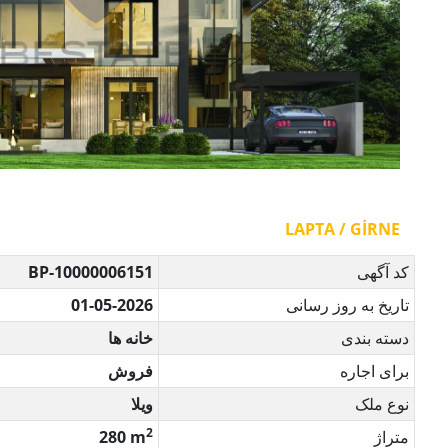
LAPTA / GİRNE
کد آگهی
BP-10000006151
تاریخ به روز رسانی
01-05-2026
دسته بندی
خانه ها
برای اجاره
فروش
نوع ملک
ویلا
2
متراژ
280 m