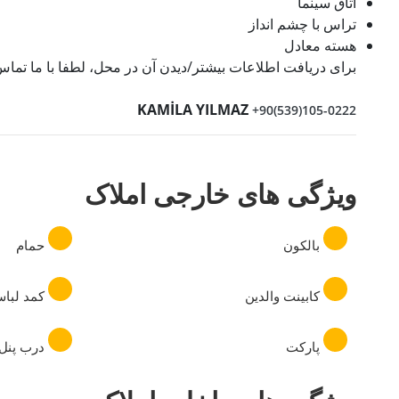
اتاق سینما
تراس با چشم انداز
هسته معادل
برای دریافت اطلاعات بیشتر/دیدن آن در محل، لطفا با ما تماس 
KAMİLA YILMAZ
+90(539)105-0222
ویژگی های خارجی املاک
بالکون
حمام
کابینت والدین
کمد لبا
پارکت
درب پنل