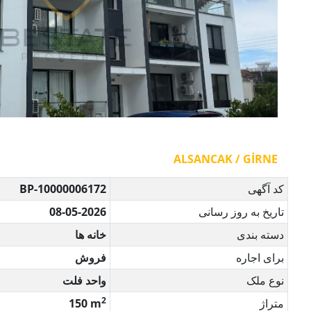
ALSANCAK / GİRNE
کد آگهی
BP-10000006172
تاریخ به روز رسانی
08-05-2026
دسته بندی
خانه ها
برای اجاره
فروش
نوع ملک
واحد فلت
2
متراژ
150 m