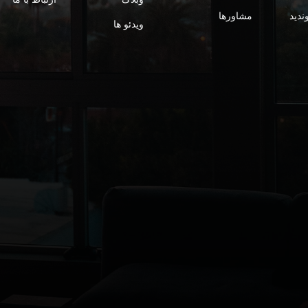
وندید
مشاورها
ویدئو ها