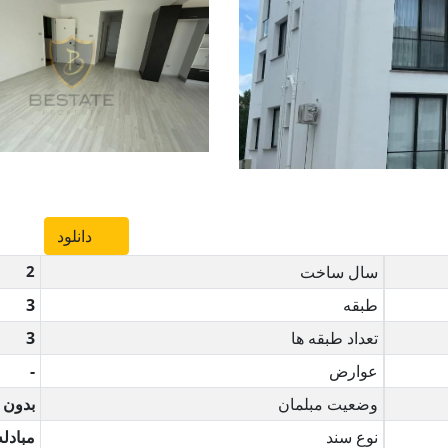
دانلود
سال ساخت
2
طبقه
3
تعداد طبقه ها
3
عوارض
-
وضعیت مبلمان
بدون 
نوع سند
مبادله