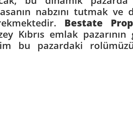
cak, bu dinamik pazarda 
yasanın nabzını tutmak ve 
rekmektedir.
Bestate Prop
zey Kıbrıs emlak pazarının
zim bu pazardaki rolümüzü 