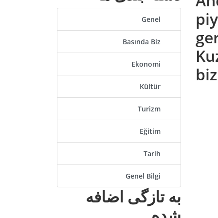
An
pi
Genel
ge
Basında Biz
Ku
Ekonomi
bi
Kültür
Turizm
Eğitim
Tarih
Genel Bilgi
به تازگی اضافه
شده