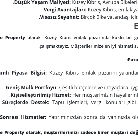
Düşük Yaşam Maliyeti:
Kuzey Kıbrıs, Avrupa ülkeler
Vergi Avantajları:
Kuzey Kıbrıs, emlak yat
Visasız Seyahat:
Birçok ülke vatandaşı içi
B
te Property
olarak, Kuzey Kıbrıs emlak pazarında köklü bir g
çalışmaktayız. Müşterilerimize en iyi hizmeti su
Paza
mlı Piyasa Bilgisi:
Kuzey Kıbrıs emlak pazarını yakında
Geniş Mülk Portföyü:
Çeşitli bütçelere ve ihtiyaçlara u
Kişiselleştirilmiş Hizmet:
Her müşterimizin hayallerini
 Süreçlerde Destek:
Tapu işlemleri, vergi konuları gibi
 Sonrası Hizmetler:
Yatırımınızdan sonra da yanınızda ola
e Property olarak, müşterilerimizi sadece birer müşteri değil