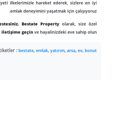
eti ilkelerimizle hareket ederek, sizlere en iyi
emlak deneyimini yaşatmak için çalışıyoruz.
stesiniz.
Bestate Property
olarak, size özel
iletişime geçin
ve hayalinizdeki eve sahip olun!
tiketler :
,
,
,
,
,
bestate
emlak
yatırım
arsa
ev
konut