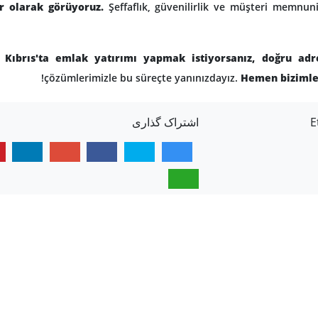
ar olarak görüyoruz.
Şeffaflık, güvenilirlik ve müşteri memnuniy
 Kıbrıs'ta emlak yatırımı yapmak istiyorsanız, doğru adre
çözümlerimizle bu süreçte yanınızdayız.
Hemen bizimle 
اشتراک گذاری
E